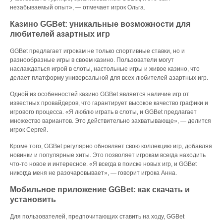
незабываемый опыт», — отмечает игрок Ольга.
Казино GGBet: уникальные возможности для
любителей азартных игр
GGBet предлагает игрокам не только спортивные ставки, но и
разнообразные игры в своем казино. Пользователи могут
наслаждаться игрой в слоты, настольные игры и живое казино, что
делает платформу универсальной для всех любителей азартных игр.
Одной из особенностей казино GGBet является наличие игр от
известных провайдеров, что гарантирует высокое качество графики и
игрового процесса. «Я люблю играть в слоты, и GGBet предлагает
множество вариантов. Это действительно захватывающе», — делится
игрок Сергей.
Кроме того, GGBet регулярно обновляет свою коллекцию игр, добавляя
новинки и популярные хиты. Это позволяет игрокам всегда находить
что-то новое и интересное. «Я всегда в поиске новых игр, и GGBet
никогда меня не разочаровывает», — говорит игрока Анна.
Мобильное приложение GGBet: как скачать и
установить
Для пользователей, предпочитающих ставить на ходу, GGBet