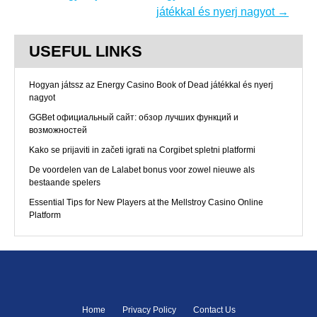
játékkal és nyerj nagyot
→
USEFUL LINKS
Hogyan játssz az Energy Casino Book of Dead játékkal és nyerj
nagyot
GGBet официальный сайт: обзор лучших функций и
возможностей
Kako se prijaviti in začeti igrati na Corgibet spletni platformi
De voordelen van de Lalabet bonus voor zowel nieuwe als
bestaande spelers
Essential Tips for New Players at the Mellstroy Casino Online
Platform
Home
Privacy Policy
Contact Us