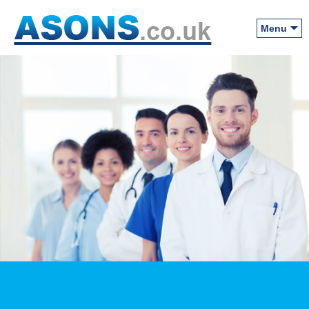
Menu
Skip
to
content